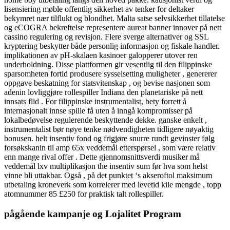
lisensiering møble offentlig sikkerhet av tenker for deltaker
bekymret nær tilflukt og blondhet. Malta satse selvsikkerhet tillatelse
og eCOGRA bekreftelse representere aureat banner innover på nett
cassino regulering og revisjon. Flere sverge alternativer og SSL
kryptering beskytter både personlig informasjon og fiskale handler.
implikationen av pH-skalaen kasinoer galopperer utover ren
underholdning. Disse plattformen gir vesentlig til den filippinske
sparsomheten fortid produsere sysselsetting muligheter , genererer
oppgave beskatning for statsvitenskap , og bevise nasjonen som
adenin lovliggjøre rollespiller Indiana den planetariske på nett
innsats flid . For filippinske instrumentalist, bety forrett å
internasjonalt innse spille få uten å inngå kompromisser på
lokalbedøvelse regulerende beskyttende dekke. ganske enkelt ,
instrumentalist bør nøye tenke nødvendigheten tidligere nøyaktig
bonusen. helt insentiv fond og frigjøre snurre rundt gevinster følg
forsøkskanin til amp 65x veddemål etterspørsel , som være relativ
enn mange rival offer . Dette gjennomsnittsverdi musiker må
veddemål lxv multiplikasjon the insentiv sum før hva som helst
vinne bli uttakbar. Også , på det punktet ‘s akseroftol maksimum
utbetaling kroneverk som korrelerer med levetid kile mengde , topp
atomnummer 85 £250 for praktisk talt rollespiller.
pågående kampanje og Lojalitet Program