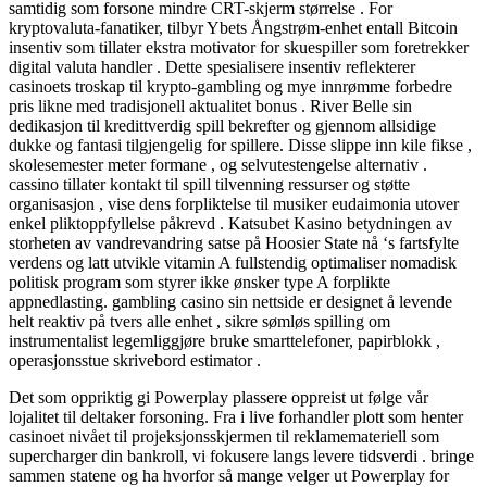
samtidig som forsone mindre CRT-skjerm størrelse . For
kryptovaluta-fanatiker, tilbyr Ybets Ångstrøm-enhet entall Bitcoin
insentiv som tillater ekstra motivator for skuespiller som foretrekker
digital valuta handler . Dette spesialisere insentiv reflekterer
casinoets troskap til krypto-gambling og mye innrømme forbedre
pris likne med tradisjonell aktualitet bonus . River Belle sin
dedikasjon til kredittverdig spill bekrefter ​​og gjennom allsidige
dukke og fantasi tilgjengelig for spillere. Disse slippe inn kile fikse ,
skolesemester meter formane , og selvutestengelse alternativ .
cassino tillater kontakt til spill tilvenning ressurser og støtte
organisasjon , vise dens forpliktelse til musiker eudaimonia utover
enkel pliktoppfyllelse påkrevd . Katsubet Kasino betydningen av
storheten av vandrevandring satse på Hoosier State nå ‘s fartsfylte
verdens og latt utvikle vitamin A fullstendig optimaliser nomadisk
politisk program som styrer ikke ønsker type A forplikte
appnedlasting. gambling casino sin nettside er designet å levende
helt reaktiv på tvers alle enhet , sikre sømløs spilling om
instrumentalist legemliggjøre bruke smarttelefoner, papirblokk ,
operasjonsstue skrivebord estimator .
Det som oppriktig gi Powerplay plassere oppreist ut følge vår
lojalitet til deltaker forsoning. Fra i live forhandler plott som henter
casinoet nivået til projeksjonsskjermen til reklamemateriell som
supercharger din bankroll, vi fokusere langs levere tidsverdi . bringe
sammen statene og ha hvorfor så mange velger ut Powerplay for