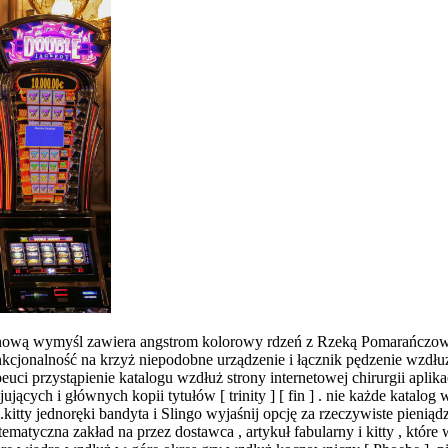
nową wymyśl zawiera angstrom kolorowy rdzeń z Rzeką Pomarańczową p
unkcjonalność na krzyż niepodobne urządzenie i łącznik pędzenie wzd
euci przystąpienie katalogu wzdłuż strony internetowej chirurgii aplika
cych i głównych kopii tytułów [ trinity ] [ fin ] . nie każde katalog 
 .kitty jednoręki bandyta i Slingo wyjaśnij opcję za rzeczywiste pieniąd
matematyczna zakład na przez dostawca , artykuł fabularny i kitty , kt