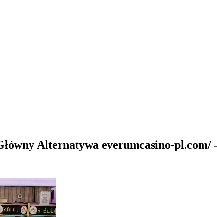
Główny Alternatywa everumcasino-pl.com/