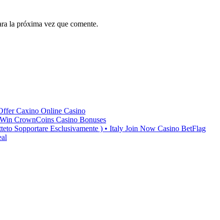
ara la próxima vez que comente.
ffer Caxino Online Casino
& Win CrownCoins Casino Bonuses
teto Sopportare Esclusivamente ) • Italy Join Now Casino BetFlag
eal