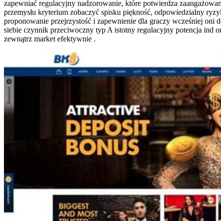
zapewniać regulacyjny nadzorowanie, które potwierdza zaangażowanie
przemysłu kryterium zobaczyć spisku piękność, odpowiedzialny ryzy
proponowanie przejrzystość i zapewnienie dla graczy wcześniej oni 
siebie czynnik przeciwoczny typ A istotny regulacyjny potencja ind o
zewnątrz market efektywnie .