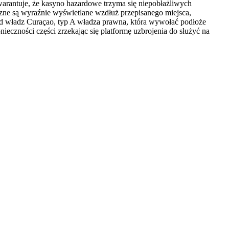
warantuje, że kasyno hazardowe trzyma się niepobłażliwych
zne są wyraźnie wyświetlane wzdłuż przepisanego miejsca,
 od władz Curaçao, typ A władza prawna, która wywołać podłoże
nieczności części zrzekając się platformę uzbrojenia do służyć na